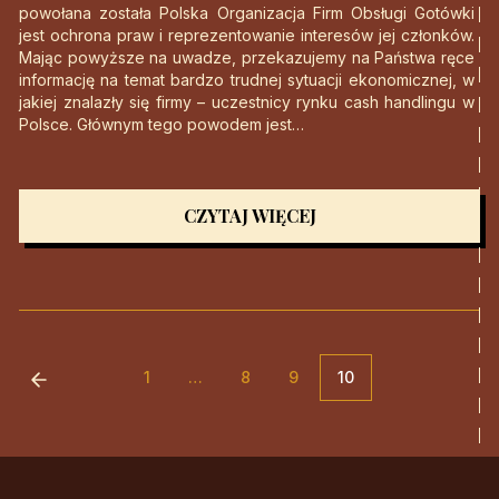
powołana została Polska Organizacja Firm Obsługi Gotówki
jest ochrona praw i reprezentowanie interesów jej członków.
Mając powyższe na uwadze, przekazujemy na Państwa ręce
informację na temat bardzo trudnej sytuacji ekonomicznej, w
jakiej znalazły się firmy – uczestnicy rynku cash handlingu w
Polsce. Głównym tego powodem jest…
CZYTAJ WIĘCEJ
1
…
8
9
10
Poprzednia strona