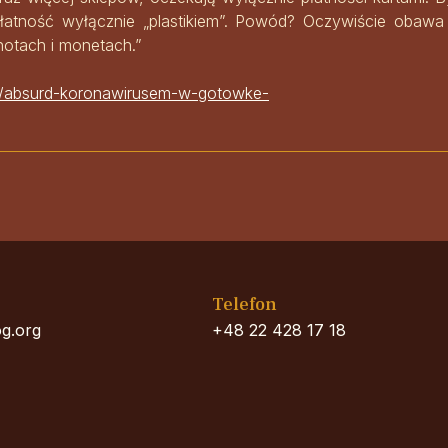
płatność wyłącznie „plastikiem”. Powód? Oczywiście obawa
otach i monetach.”
taj/absurd-koronawirusem-w-gotowke-
Telefon
g.org
+48 22 428 17 18