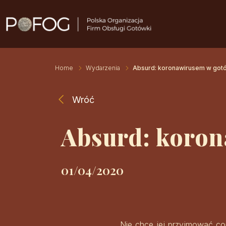
Home
Wydarzenia
Absurd: koronawirusem w got
Wróć
Absurd: koron
01/04/2020
„Nie chce jej przyjmować co