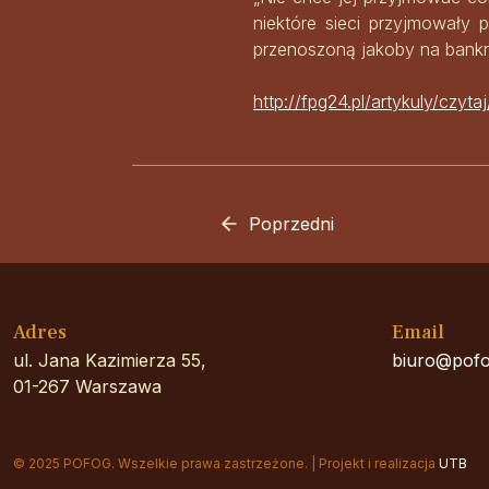
niektóre sieci przyjmowały 
przenoszoną jakoby na bankn
http://fpg24.pl/artykuly/czy
Poprzedni
Adres
Email
ul. Jana Kazimierza 55,
biuro@pofo
01-267 Warszawa
© 2025 POFOG. Wszelkie prawa zastrzeżone. | Projekt i realizacja
UTB