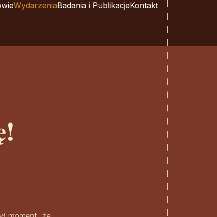
owie
Wydarzenia
Badania i Publikacje
Kontakt
ę!
Był moment, że