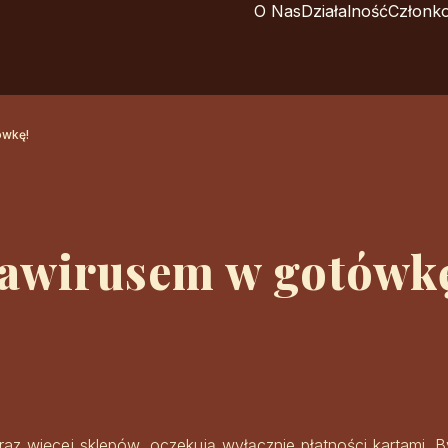
O Nas
Działalność
Członk
ówkę!
awirusem w gotówk
raz więcej sklepów, oczekują wyłącznie płatności kartami. 