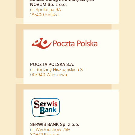
NOVUM Sp. z o.o.
ul. Spokojna 9A
18-400 Łomża
POCZTA POLSKA S.A.
ul. Rodziny Hiszpańskich 8
00-940 Warszawa
SERWIS BANK Sp. z o.o.
ul. Wysłouchów 25H
30-611 Kraków