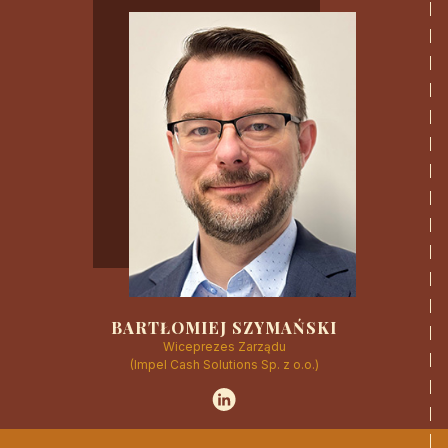
CZYTAJ WIĘCEJ
BARTŁOMIEJ SZYMAŃSKI
Wiceprezes Zarządu
(Impel Cash Solutions Sp. z o.o.)