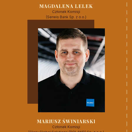
MAGDALENA LELEK
Członek Komisji
(Serwis Bank Sp. z o.o.)
CZYTAJ WIĘCEJ
MARIUSZ ŚWINIARSKI
Członek Komisji